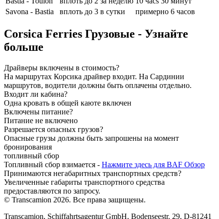
Bastia - Toulon
вплоть до 2 за неделю
10 часs 30 минут
Savona - Bastia
вплоть до 3 в сутки
примерно 6 часов
Corsica Ferries Грузовые - Узнайте
больше
Драйверы включены в стоимость?
На маршрутах Корсика драйвер входит. На Сардинии
маршрутов, водители должны быть оплачены отдельно.
Входит ли кабина?
Одна кровать в общей каюте включен
Включены питание?
Питание не включено
Разрешается опасных грузов?
Опасные грузы должны быть запрошены на момент
бронирования
топливный сбор
Топливный сбор взимается -
Нажмите здесь для BAF Обзор
Принимаются негабаритных транспортных средств?
Увеличенные габариты транспортного средства
предоставляются по запросу.
© Transcamion 2026. Все права защищены.
Transcamion,
Schiffahrtsagentur GmbH,
Bodenseestr. 29,
D-81241