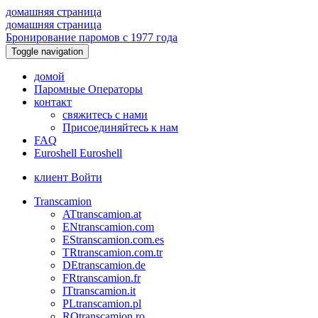
домашняя страница
домашняя страница
Бронирование паромов с 1977 года
Toggle navigation
домой
Паромные Операторы
контакт
свяжитесь с нами
Присоединяйтесь к нам
FAQ
Euroshell
Euroshell
клиент Войти
Transcamion
AT
transcamion.at
EN
transcamion.com
ES
transcamion.com.es
TR
transcamion.com.tr
DE
transcamion.de
FR
transcamion.fr
IT
transcamion.it
PL
transcamion.pl
RO
transcamion.ro